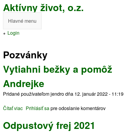
Aktívny život, o.z.
Skočiť
na
Hlavné menu
H
hlavný
l
Login
obsah
a
Pozvánky
v
n
Vytiahni bežky a pomôž
é
Andrejke
m
Pridané používateľom
jendro
dňa
12. január 2022 - 11:19
e
n
Čítať viac
o
Prihlásiť sa
pre odoslanie komentárov
V
u
Odpustový frej 2021
y
t