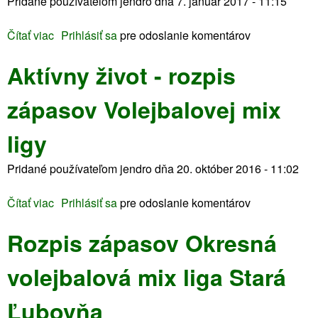
Pridané používateľom
jendro
dňa
7. január 2017 - 11:15
č
a
k
j
Čítať viac
o
Prihlásiť sa
pre odoslanie komentárov
y
e
Z
o
h
Aktívny život - rozpis
á
k
o
p
o
š
zápasov Volejbalovej mix
a
l
t
s
o
ú
ligy
y
J
d
A
a
i
Pridané používateľom
jendro
dňa
20. október 2016 - 11:02
k
k
u
t
u
m
Čítať viac
o
Prihlásiť sa
pre odoslanie komentárov
í
b
A
v
i
Rozpis zápasov Okresná
k
n
a
t
y
n
volejbalová mix liga Stará
í
ž
k
v
i
y
Ľubovňa
n
v
-