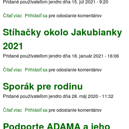
Pridané používateľom
jendro
dňa
15. júl 2021 - 9:20
i
a
Čítať viac
o
Prihlásiť sa
pre odoslanie komentárov
h
O
n
Stíhačky okolo Jakubianky
d
i
p
b
2021
u
e
s
ž
Pridané používateľom
jendro
dňa
18. január 2021 - 16:06
t
k
o
y
Čítať viac
o
Prihlásiť sa
pre odoslanie komentárov
v
a
S
ý
p
Sporák pre rodinu
t
f
o
í
r
m
Pridané používateľom
jendro
dňa
28. máj 2020 - 11:32
h
e
ô
a
j
ž
Čítať viac
o
Prihlásiť sa
pre odoslanie komentárov
č
2
A
S
k
0
n
Podporte ADAMA a jeho
p
y
2
d