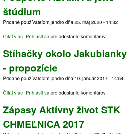
o
o
1
r
štúdium
r
k
e
á
o
j
Pridané používateľom
jendro
dňa
25. máj 2020 - 14:32
k
l
k
p
o
e
Čítať viac
o
Prihlásiť sa
pre odoslanie komentárov
r
J
P
e
a
Stíhačky okolo Jakubianky
o
r
k
d
o
u
- propozície
p
d
b
o
i
i
Pridané používateľom
jendro
dňa
10. január 2017 - 14:54
r
n
a
t
u
n
Čítať viac
o
Prihlásiť sa
pre odoslanie komentárov
e
k
S
A
y
Zápasy Aktívny život STK
t
D
2
í
A
0
CHMEĽNICA 2017
h
M
2
a
A
1