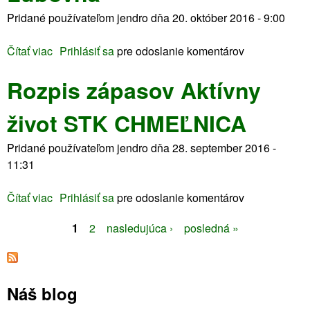
y
o
p
Pridané používateľom
jendro
dňa
20. október 2016 - 9:00
ž
t
r
i
S
o
Čítať viac
o
Prihlásiť sa
pre odoslanie komentárov
v
T
p
R
o
K
o
Rozpis zápasov Aktívny
o
t
C
z
z
-
H
í
život STK CHMEĽNICA
p
r
M
c
i
o
E
i
Pridané používateľom
jendro
dňa
28. september 2016 -
s
z
Ľ
e
11:31
z
p
N
á
i
I
Čítať viac
o
Prihlásiť sa
pre odoslanie komentárov
p
s
C
R
a
z
A
1
2
nasledujúca ›
posledná »
o
s
á
2
S
z
o
p
0
p
v
t
a
1
i
O
s
7
Náš blog
r
s
k
o