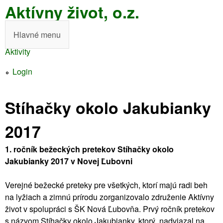
Aktívny život, o.z.
Skočiť
na
Hlavné menu
H
hlavný
Aktivity
l
obsah
Nachádzate
a
Login
sa
v
tu
Stíhačky okolo Jakubianky
n
é
2017
m
1. ročník bežeckých pretekov Stíhačky okolo
e
Jakubianky 2017 v Novej Ľubovni
n
Verejné bežecké preteky pre všetkých, ktorí majú radi beh
u
na lyžiach a zimnú prírodu zorganizovalo združenie Aktívny
život v spolupráci s ŠK Nová Ľubovňa. Prvý ročník pretekov
s názvom Stíhačky okolo Jakubianky, ktorý nadviazal na