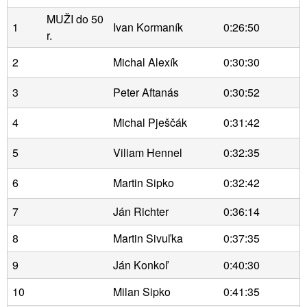
MUŽI do 50
1
Ivan Kormaník
0:26:50
r.
2
Michal Alexík
0:30:30
3
Peter Aftanás
0:30:52
4
Michal Pješčák
0:31:42
5
Viliam Hennel
0:32:35
6
Martin Sipko
0:32:42
7
Ján Richter
0:36:14
8
Martin Sivuľka
0:37:35
9
Ján Konkoľ
0:40:30
10
Milan Sipko
0:41:35