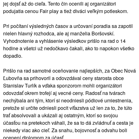
jej dojsť až do cieľa. Tento čin ocenili aj organizátori
podujatia cenou Fair play a tiež diváci veľkým potleskom.
Pri počítaní výsledných časov a určovaní poradia sa zapotil
nielen hlavný rozhodca, ale aj manželia Boršovskí.
Vyhodnotenie a vyhlásenie výsledkov prišlo na rad o 14
hodine a všetci už nedočkavo čakali, ako to napokon všetko
dopadlo.
Prišlo na rad samotné oceňovanie najlepších, za Obec Nová
Ľubovňa sa prihovoril a odovzdával ceny starosta obce
Stanislav Turlík a vďaka sponzorom mohli organizátori
odovzdať okrem trofejí aj vecné ceny. Radosť na tvárach
nechýbala ani tým, ktorí si neodniesli pódiové umiestnenia,
pretože si určite odniesli pocit víťazstva už len za to, že túto
trať absolvovali a ukázali aj ostatným, ktorí so svojou
účasťou na pretekoch váhali, že sa to dá zvládnuť a cesta je
niekedy viac ako cieľ. Za snahu, bojovnosť a odvahu boli
ocenení diplomom za účasť.