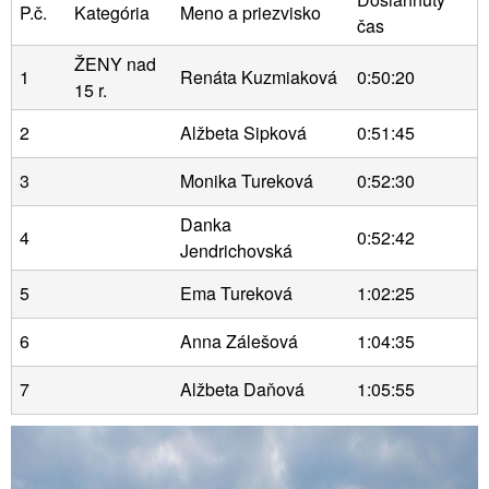
P.č.
Kategória
Meno a priezvisko
čas
ŽENY nad
1
Renáta Kuzmiaková
0:50:20
15 r.
2
Alžbeta Sipková
0:51:45
3
Monika Tureková
0:52:30
Danka
4
0:52:42
Jendrichovská
5
Ema Tureková
1:02:25
6
Anna Zálešová
1:04:35
7
Alžbeta Daňová
1:05:55