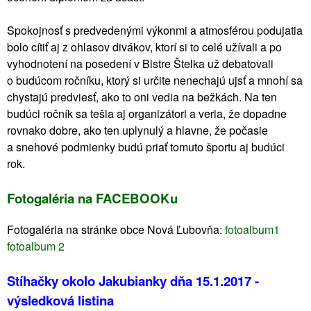
Spokojnosť s predvedenými výkonmi a atmosférou podujatia
bolo cítiť aj z ohlasov divákov, ktorí si to celé užívali a po
vyhodnotení na posedení v Bistre Štelka už debatovali
o budúcom ročníku, ktorý si určite nenechajú ujsť a mnohí sa
chystajú predviesť, ako to oni vedia na bežkách. Na ten
budúci ročník sa tešia aj organizátori a veria, že dopadne
rovnako dobre, ako ten uplynulý a hlavne, že počasie
a snehové podmienky budú priať tomuto športu aj budúci
rok.
Fotogaléria na FACEBOOKu
Fotogaléria na stránke obce Nová Ľubovňa:
fotoalbum1
fotoalbum 2
Stíhačky okolo Jakubianky dňa 15.1.2017 -
výsledková listina