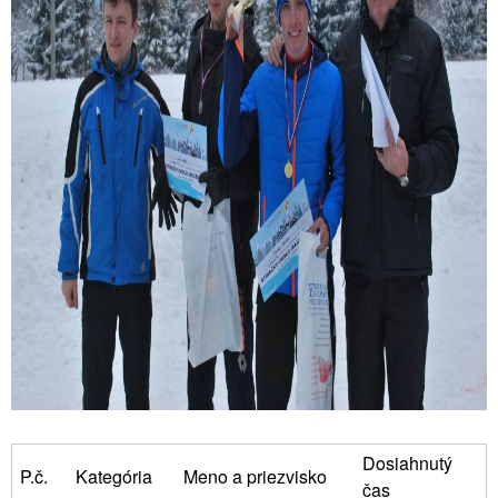
Dosiahnutý
P.č.
Kategória
Meno a priezvisko
čas