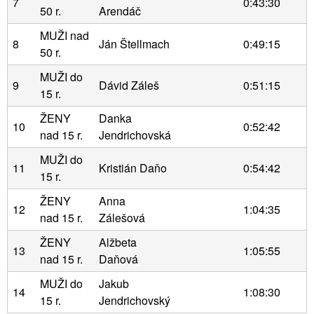
7
0:43:30
50 r.
Arendáč
MUŽI nad
8
Ján Štellmach
0:49:15
50 r.
MUŽI do
9
Dávid Záleš
0:51:15
15 r.
ŽENY
Danka
10
0:52:42
nad 15 r.
Jendrichovská
MUŽI do
11
Kristián Daňo
0:54:42
15 r.
ŽENY
Anna
12
1:04:35
nad 15 r.
Zálešová
ŽENY
Alžbeta
13
1:05:55
nad 15 r.
Daňová
MUŽI do
Jakub
14
1:08:30
15 r.
Jendrichovský