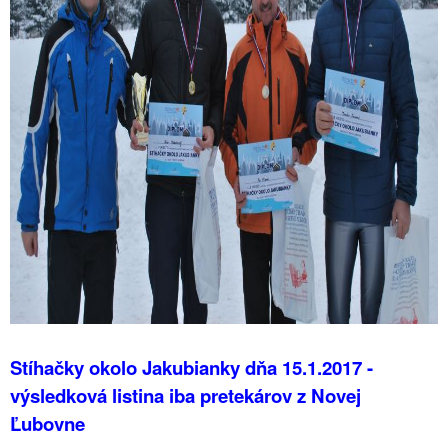
Stíhačky okolo Jakubianky dňa 15.1.2017 -
výsledková listina iba pretekárov z Novej
Ľubovne