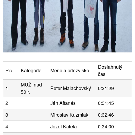
Dosiahnutý
P.č.
Kategória
Meno a priezvisko
čas
MUŽI nad
1
Peter Malachovský
0:31:29
50 r.
2
Ján Aftanás
0:31:45
3
Miroslav Kuzmiak
0:32:46
4
Jozef Kaleta
0:34:00