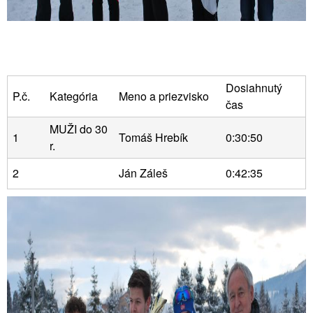
Dosiahnutý
P.č.
Kategória
Meno a priezvisko
čas
MUŽI do 30
1
Tomáš Hrebík
0:30:50
r.
2
Ján Záleš
0:42:35