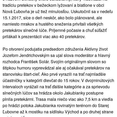
tradíciu pretekov v bežeckom lyžovaní a biatlone v obci
Nová Ľubovňa je už tiež minulosťou. Uskutočnil sa v nedeľu
15.1.2017, síce o deň neskôr, ako bolo plánované, ale
namiesto mrakov a hustého sneženia privítali všetkých
pretekárov slnečné lúče. Príjemné počasie a chuť súťažiť
prilákali k prezentácii viac ako 40 pretekárov.
Po otvorení podujatia predsedom združenia Aktívny život
Jozefom Jendrichovským sa ujal slova moderátor a hlavný
rozhodca František Solár. Svojím originálnym slovom so
štipkou humoru vyprevádzal ale aj očakával pretekárov na
stanovisku štart-cieľ. Ako prvé vyrazili na trať najmladšie
účastníčky v kategórii dievčat do 15 rokov. V dvojminútových
intervaloch vyrážali na trať ďalšie kategórie a za sprievodu
slnečných lúčov sa hrádza okolo Jakubianky postupne
plnila pretekármi. Trasa mala niečo viac ako 7,5 km a viedla
po hrádzi potoka Jakubianka rovinatým terénom do Starej
Ľubovne až k mostíku na sídlisku Východ a po druhej strane