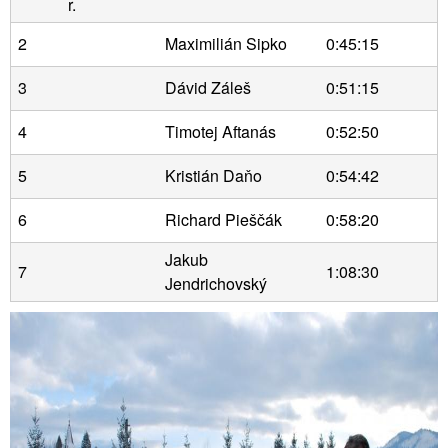
r.
2
Maximilián Sipko
0:45:15
3
Dávid Záleš
0:51:15
4
Timotej Aftanás
0:52:50
5
Kristián Daňo
0:54:42
6
Richard Pieščák
0:58:20
Jakub
7
1:08:30
Jendrichovský