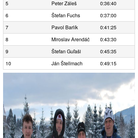
5
Peter Záleš
0:36:40
6
Štefan Fuchs
0:37:00
7
Pavol Barlík
0:41:25
8
Miroslav Arendáč
0:43:30
9
Štefan Guľaši
0:45:35
10
Ján Štellmach
0:49:15