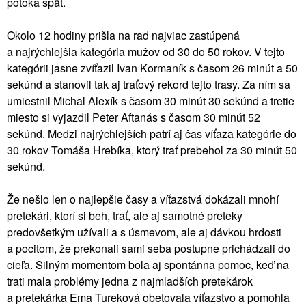
potoka späť.
Okolo 12 hodiny prišla na rad najviac zastúpená
a najrýchlejšia kategória mužov od 30 do 50 rokov. V tejto
kategórii jasne zvíťazil Ivan Kormaník s časom 26 minút a 50
sekúnd a stanovil tak aj traťový rekord tejto trasy. Za ním sa
umiestnil Michal Alexík s časom 30 minút 30 sekúnd a tretie
miesto si vyjazdil Peter Aftanás s časom 30 minút 52
sekúnd. Medzi najrýchlejších patrí aj čas víťaza kategórie do
30 rokov Tomáša Hrebíka, ktorý trať prebehol za 30 minút 50
sekúnd.
Že nešlo len o najlepšie časy a víťazstvá dokázali mnohí
pretekári, ktorí si beh, trať, ale aj samotné preteky
predovšetkým užívali a s úsmevom, ale aj dávkou hrdosti
a pocitom, že prekonali sami seba postupne prichádzali do
cieľa. Silným momentom bola aj spontánna pomoc, keď na
trati mala problémy jedna z najmladších pretekárok
a pretekárka Ema Tureková obetovala víťazstvo a pomohla