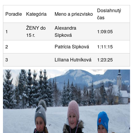
Dosiahnutý
Poradie
Kategória
Meno a priezvisko
čas
ŽENY do
Alexandra
1
1:09:05
15 r.
Sipková
2
Patrícia Sipková
1:11:15
3
Liliana Hutníková
1:23:25