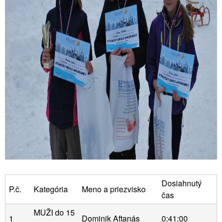
Dosiahnutý
P.č.
Kategória
Meno a priezvisko
čas
MUŽI do 15
1
Dominik Aftanás
0:41:00