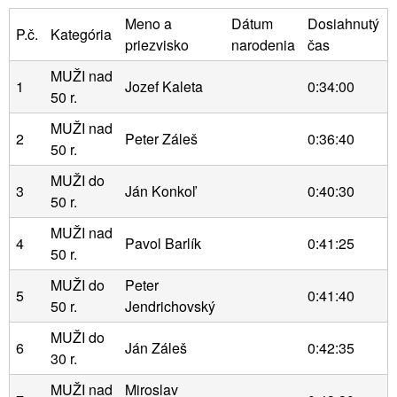
Meno a
Dátum
Dosiahnutý
P.č.
Kategória
priezvisko
narodenia
čas
MUŽI nad
1
Jozef Kaleta
0:34:00
50 r.
MUŽI nad
2
Peter Záleš
0:36:40
50 r.
MUŽI do
3
Ján Konkoľ
0:40:30
50 r.
MUŽI nad
4
Pavol Barlík
0:41:25
50 r.
MUŽI do
Peter
5
0:41:40
50 r.
Jendrichovský
MUŽI do
6
Ján Záleš
0:42:35
30 r.
MUŽI nad
Miroslav