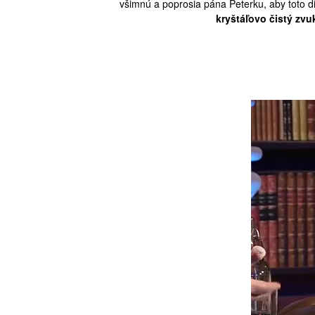
všimnú a poprosia pána Peterku, aby toto d
kryštáľovo čistý zvu