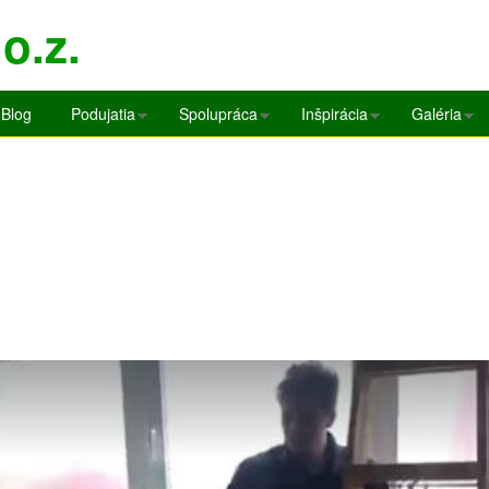
Skočiť
o.z.
na
hlavný
obsah
Blog
Podujatia
Spolupráca
Inšpirácia
Galéria