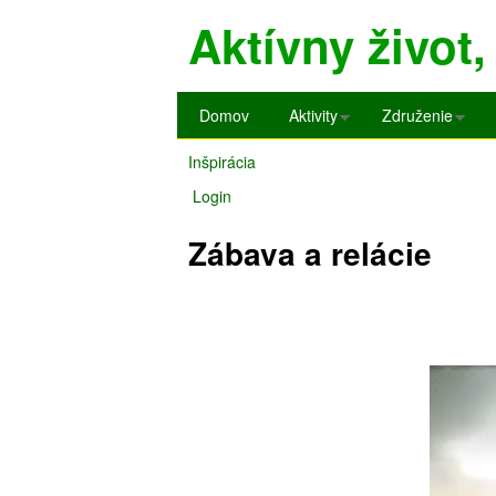
Aktívny život, 
H
Domov
Aktivity
Združenie
l
Inšpirácia
a
Nachádzate
Login
v
sa
n
Zábava a relácie
tu
é
m
e
n
u