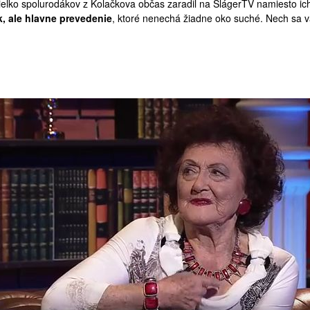
ielko spolurodákov z Kolačkova občas zaradil na ŠlágerTV namiesto ic
k, ale hlavne prevedenie
, ktoré nenechá žiadne oko suché. Nech sa 