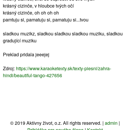
krásný cizinče, v hloubce tvých očí
krásný cizinče, oh oh oh oh
pamtuju si, pamatuju si, pamatuju si...tvou
sladkou muzikz, sladkou sladkou sladkou muziku, sladkou
gradující muziku
Preklad pridala jeeejej
Zdroj:
https://www.karaoketexty.sk/texty-piesni/zahra-
hindi/beautiful-tango-427656
©
2019
Aktívny život, o.z. All rights reserved. |
admin
|
Prihláška pre nového člena
|
Kontakt