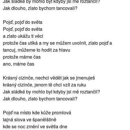
Jak sladké by mohlo být kdyby jsi mě roztančil?
Jak dlouho, zlato bychom tancovali?
Pojď, pojď do světa
Pojď, pojď do světa
a zlato ukážu ti věci
protože čas utíká a my se můžem uvolnit, zlato pojď a
tancuj, můžeme to hodit za hlavu
protože máme čas
ano, máme čas
Krásný cizinče, nechci vědět jak se jmenuješ
krásný cizinče, jenom tě chci vzít za ruku
Jak sládké by mohlo byt kdyby jsi mě roztančil?
Jak dlouho, zlato bychom tancovali?
Pojď na místo kde kůže promlová
tajná slova ve španělštině
kde se noc změní ve světla dne