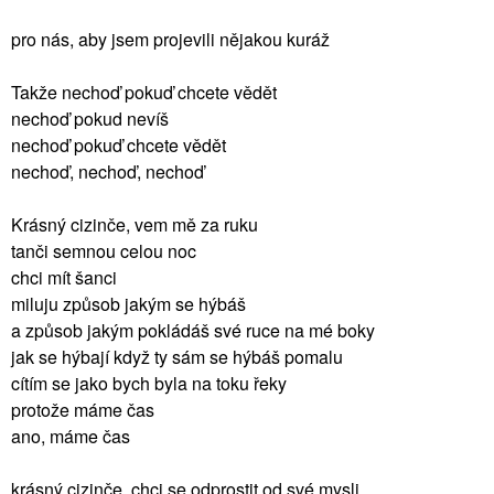
pro nás, aby jsem projevili nějakou kuráž
Takže nechoď pokuď chcete vědět
nechoď pokud nevíš
nechoď pokuď chcete vědět
nechoď, nechoď, nechoď
Krásný cizinče, vem mě za ruku
tanči semnou celou noc
chci mít šanci
miluju způsob jakým se hýbáš
a způsob jakým pokládáš své ruce na mé boky
jak se hýbají když ty sám se hýbáš pomalu
cítím se jako bych byla na toku řeky
protože máme čas
ano, máme čas
krásný cizinče, chci se odprostit od své mysli