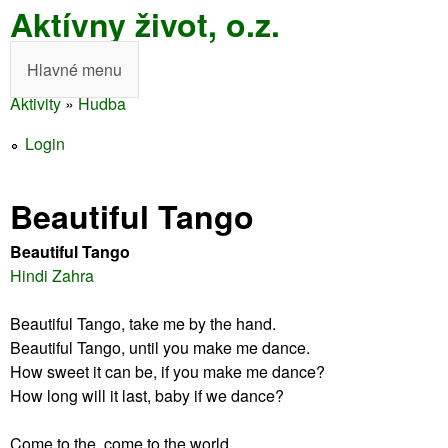
Aktívny život, o.z.
Skočiť
na
Hlavné menu
H
hlavný
Aktivity
»
Hudba
l
obsah
Nachádzate
a
Login
sa
v
tu
Beautiful Tango
n
é
Beautiful Tango
Hindi Zahra
m
e
Beautiful Tango, take me by the hand.
Beautiful Tango, until you make me dance.
n
How sweet it can be, if you make me dance?
u
How long will it last, baby if we dance?
Come to the, come to the world.