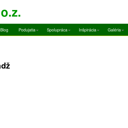
Skočiť
o.z.
na
hlavný
obsah
Blog
Podujatia
Spolupráca
Inšpirácia
Galéria
adž