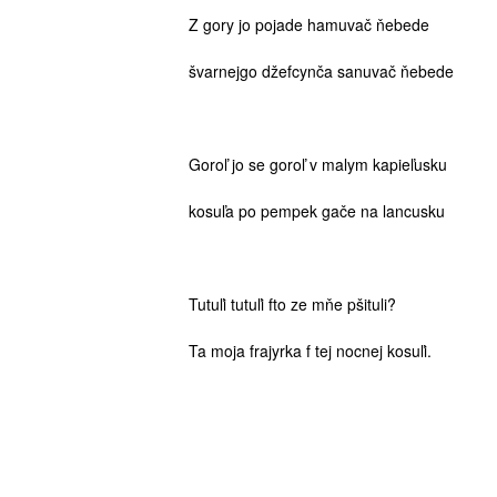
Z gory jo pojade hamuvač ňebede
švarnejgo džefcynča sanuvač ňebede
Goroľ jo se goroľ v malym kapieľusku
kosuľa po pempek gače na lancusku
Tutuľi tutuľi fto ze mňe pšituli?
Ta moja frajyrka f tej nocnej kosuľi.