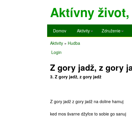
Aktívny život, 
H
Domov
Aktivity
Združenie
l
Aktivity
»
Hudba
a
Nachádzate
Login
v
sa
n
Z gory jadž, z gory j
tu
é
3. Z gory jadž, z gory jadž
m
e
n
Z gory jadž z gory jadž na doline hamuj
u
ked mos švarne džyfce to sobie go sanuj