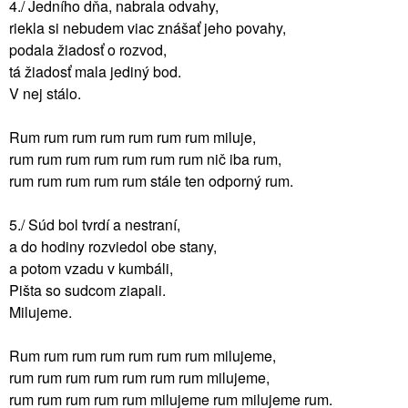
4./ Jedního dňa, nabrala odvahy,
riekla si nebudem viac znášať jeho povahy,
podala žiadosť o rozvod,
tá žiadosť mala jediný bod.
V nej stálo.
Rum rum rum rum rum rum rum miluje,
rum rum rum rum rum rum rum nič iba rum,
rum rum rum rum rum stále ten odporný rum.
5./ Súd bol tvrdí a nestraní,
a do hodiny rozviedol obe stany,
a potom vzadu v kumbáli,
Pišta so sudcom ziapali.
Milujeme.
Rum rum rum rum rum rum rum milujeme,
rum rum rum rum rum rum rum milujeme,
rum rum rum rum rum milujeme rum milujeme rum.