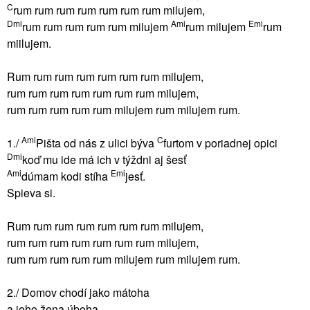
C
rum rum rum rum rum rum rum milujem,
Dmi
Ami
Emi
rum rum rum rum rum milujem
rum milujem
rum
miilujem.
Rum rum rum rum rum rum rum milujem,
rum rum rum rum rum rum rum milujem,
rum rum rum rum rum milujem rum milujem rum.
Ami
C
1./
Pišta od nás z ulici býva
furtom v poriadnej opici
Dmi
koď mu ide má ich v týždni aj šesť
Ami
Emi
dúmam kodi stíha
jesť.
Spieva si.
Rum rum rum rum rum rum rum milujem,
rum rum rum rum rum rum rum milujem,
rum rum rum rum rum milujem rum milujem rum.
2./ Domov chodí jako mátoha
a jeho žena úboha,