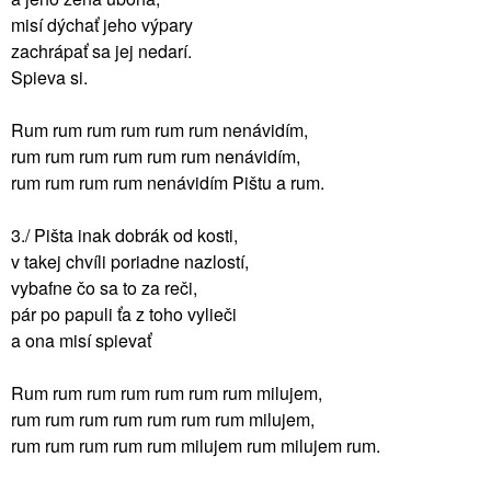
misí dýchať jeho výpary
zachrápať sa jej nedarí.
Spieva si.
Rum rum rum rum rum rum nenávidím,
rum rum rum rum rum rum nenávidím,
rum rum rum rum nenávidím Pištu a rum.
3./ Pišta inak dobrák od kosti,
v takej chvíli poriadne nazlostí,
vybafne čo sa to za reči,
pár po papuli ťa z toho vylieči
a ona misí spievať
Rum rum rum rum rum rum rum milujem,
rum rum rum rum rum rum rum milujem,
rum rum rum rum rum milujem rum milujem rum.