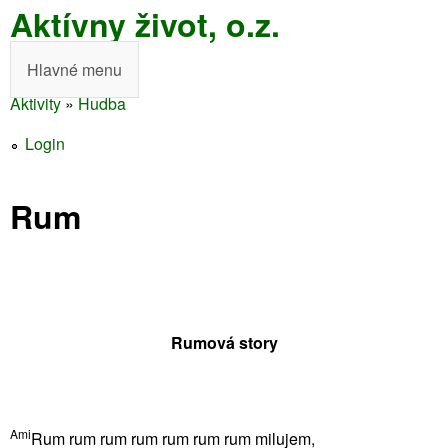
Aktívny život, o.z.
Skočiť
na
Hlavné menu
H
hlavný
Aktivity
»
Hudba
l
obsah
Nachádzate
a
Login
sa
v
tu
Rum
n
é
m
e
Rumová story
n
u
Ami
Rum rum rum rum rum rum rum milujem,