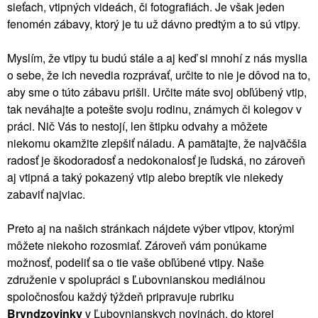
sieťach, vtipných videách, či fotografiách. Je však jeden
fenomén zábavy, ktorý je tu už dávno predtým a to sú vtipy.
Myslím, že vtipy tu budú stále a aj keď si mnohí z nás myslia
o sebe, že ich nevedia rozprávať, určite to nie je dôvod na to,
aby sme o túto zábavu prišli. Určite máte svoj obľúbený vtip,
tak neváhajte a potešte svoju rodinu, známych či kolegov v
práci. Nič Vás to nestojí, len štipku odvahy a môžete
niekomu okamžite zlepšiť náladu. A pamätajte, že najväčšia
radosť je škodoradosť a nedokonalosť je ľudská, no zároveň
aj vtipná a taký pokazený vtip alebo breptík vie niekedy
zabaviť najviac.
Preto aj na našich stránkach nájdete výber vtipov, ktorými
môžete niekoho rozosmiať. Zároveň vám ponúkame
možnosť, podeliť sa o tie vaše obľúbené vtipy. Naše
združenie v spolupráci s Ľubovnianskou mediálnou
spoločnosťou každý týždeň pripravuje rubriku
Bryndzovinky
v Ľubovnianskych novinách, do ktorej