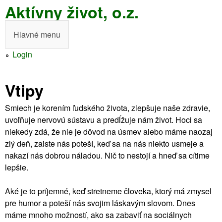
Aktívny život, o.z.
Skočiť
na
Hlavné menu
H
hlavný
l
Login
obsah
a
Vtipy
v
n
Smiech je korením ľudského života, zlepšuje naše zdravie,
uvoľňuje nervovú sústavu a predĺžuje nám život. Hoci sa
é
niekedy zdá, že nie je dôvod na úsmev alebo máme naozaj
m
zlý deň, zaiste nás poteší, keď sa na nás niekto usmeje a
nakazí nás dobrou náladou. Nič to nestojí a hneď sa cítime
e
lepšie.
n
Aké je to príjemné, keď stretneme človeka, ktorý má zmysel
u
pre humor a poteší nás svojim láskavým slovom. Dnes
máme mnoho možností, ako sa zabaviť na sociálnych