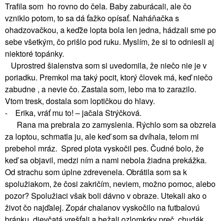
Trafila som ho rovno do čela. Baby zaburácali, ale čo
vzniklo potom, to sa dá ťažko opísať. Naháňačka s
ohadzovačkou, a keďže lopta bola len jedna, hádzali sme po
sebe všetkým, čo prišlo pod ruku. Myslím, že si to odniesli aj
niektoré topánky.
Uprostred šialenstva som si uvedomila, že niečo nie je v
poriadku. Premkol ma taký pocit, ktorý človek má, keď niečo
zabudne , a nevie čo. Zastala som, lebo ma to zarazilo.
Vtom tresk, dostala som loptičkou do hlavy.
- Erika, vráť mu to! – jačala Strýčková.
Rana ma prebrala zo zamyslenia. Rýchlo som sa obzrela
za loptou, schmatla ju, ale keď som sa dvíhala, telom mi
prebehol mráz. Spred plota vyskočil pes. Čudné bolo, že
keď sa objavil, medzi ním a nami nebola žiadna prekážka.
Od strachu som úplne zdrevenela. Obrátila som sa k
spolužiakom, že čosi zakričím, neviem, možno pomoc, alebo
pozor? Spolužiaci však boli dávno v obraze. Utekali ako o
život čo najďalej. Zopár chalanov vyskočilo na futbalovú
bránku, dievčatá vrešťali a bežali ozlomkrky preč, chudák