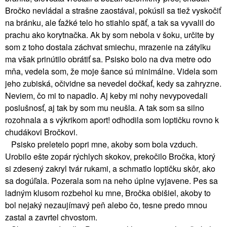
Bročko nevládal a strašne zaostával, pokúsil sa tiež vyskočiť
na bránku, ale ťažké telo ho stiahlo späť, a tak sa vyvalil do
prachu ako korytnačka. Ak by som nebola v šoku, určite by
som z toho dostala záchvat smiechu, mrazenie na zátylku
ma však prinútilo obrátiť sa. Psisko bolo na dva metre odo
mňa, vedela som, že moje šance sú minimálne. Videla som
jeho zubiská, očividne sa nevedel dočkať, kedy sa zahryzne.
Neviem, čo mi to napadlo. Aj keby mi nohy nevypovedali
poslušnosť, aj tak by som mu neušla. A tak som sa silno
rozohnala a s výkrikom aport! odhodila som loptičku rovno k
chudákovi Bročkovi.
Psisko preletelo popri mne, akoby som bola vzduch.
Urobilo ešte zopár rýchlych skokov, prekočilo Bročka, ktorý
si zdesený zakryl tvár rukami, a schmatlo loptičku skôr, ako
sa dogúľala. Pozerala som na neho úplne vyjavene. Pes sa
ladným klusom rozbehol ku mne, Bročka obišiel, akoby to
bol nejaký nezaujímavý peň alebo čo, tesne predo mnou
zastal a zavrtel chvostom.