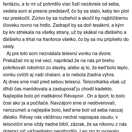
fantáziu, a to mi už potvrdilo viac ľudí nezávisle od seba,
vedela som si presne predstaviť, čo by sa stalo, keby ten plot
raz preskočil. Zúrivo by sa rozbehol a skočil by najbližšiemu
človeku rovno na hrdlo. Zadrapil by sa doň tesákmi, a kým
by krv striekala na všetky strany, už by skákal na ďalšieho a
ďalšieho a trhal na franforce všetko, čo by sa mu priplietlo do
cesty.
Aj pre toto som neznášala telesnú vonku na dvore.
Prekážali mi aj iné veci, napríklad že na nás pri brehu
pokrikovali robotníci zo stavby, alebo aj to, že keď bolo teplo,
vonku cvičili aj naši chalani, a to nebola žiadna výhra.
Aj dnes sme mali pred sebou telesnú. Telocvikárka však už
dlhší čas maródovala a zastupovať ju chodil kadekto.
Najlepšie bolo pri matikárovi Révayovi . On a šport, to bolo
čosi ako ja a počítače. Navzájom sme si nedôverovali,
nerozumeli a najlepšie bolo, keď sme boli od seba naozaj
ďaleko. Révay nás väčšinou nechal napospas osudu, v
telocvični sme vždy riadne blbli, zázrak, že sa nikomu z nás
doteraz nič vážnejšieho neprihodilo. Len raz to vyzeralo