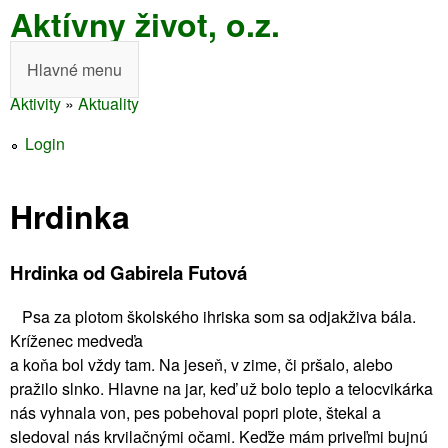
Aktívny život, o.z.
Skočiť
na
Hlavné menu
H
hlavný
Aktivity
»
Aktuality
l
obsah
Nachádzate
a
Login
sa
v
tu
Hrdinka
n
é
Hrdinka od Gabirela Futová
m
Psa za plotom školského ihriska som sa odjakživa bála.
e
Kríženec medveďa
n
a koňa bol vždy tam. Na jeseň, v zime, či pršalo, alebo
pražilo slnko. Hlavne na jar, keď už bolo teplo a telocvikárka
u
nás vyhnala von, pes pobehoval popri plote, štekal a
sledoval nás krvilačnými očami. Keďže mám priveľmi bujnú