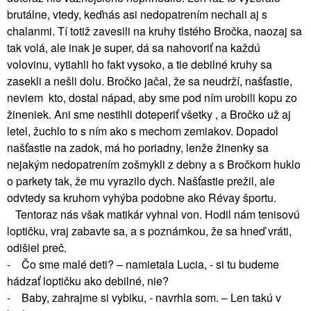
brutálne, vtedy, keďnás asi nedopatrením nechali aj s
chalanmi. Tí totiž zavesili na kruhy tlstého Bročka, naozaj sa
tak volá, ale inak je super, dá sa nahovoriť na každú
volovinu, vytiahli ho fakt vysoko, a tie debilné kruhy sa
zasekli a nešli dolu. Bročko jačal, že sa neudrží, našťastie,
neviem kto, dostal nápad, aby sme pod ním urobili kopu zo
žineniek. Ani sme nestihli doteperiť všetky , a Bročko už aj
letel, žuchlo to s ním ako s mechom zemiakov. Dopadol
našťastie na zadok, má ho poriadny, lenže žinenky sa
nejakým nedopatrením zošmykli z debny a s Bročkom huklo
o parkety tak, že mu vyrazilo dych. Našťastie prežil, ale
odvtedy sa kruhom vyhýba podobne ako Révay športu.
Tentoraz nás však matikár vyhnal von. Hodil nám tenisovú
loptičku, vraj zabavte sa, a s poznámkou, že sa hneď vráti,
odišiel preč.
- Čo sme malé deti? – namietala Lucia, - si tu budeme
hádzať loptičku ako debilné, nie?
- Baby, zahrajme si vybiku, - navrhla som. – Len takú v