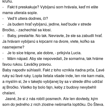
kruhu.
- Fakt ti preskakuje? Vybíjanú som hrávala, keď mi ešte
mama utierala sople.
- Veď ti utiera dodnes, či?
- Ja budem hrať vybíjanú, jedine, keď bude v strede
Bročko, - zachechtal sa ktosi.
- Baby, prestaňte. No tak. Nevravte, že ste sa zabudli hrať.
Ja hrávam vybíjanú s krpcami na dvore, viete, koľko sa
nasmejeme?
- Je to síce trápne, ale dobre, - prikývla Lucia.
- Mám nápad. Aby ste nepovedali, že somarina, tak hráme
ľavou rukou. Ľaváčky pravou.
Baby napodiv súhlasili. Fakt z toho vznikla riadna prča. Ľavé
ruky sú ľavé ruky. Lopta lietala všade inde, len nie kam mala,
a myslím si, že v takejto vybíjanej by sa v strede dlho udržal
aj Bročko. Všetko by bolo fajn, keby z budovy nevybehli
chalani.
Jasné, že si z nás robili posmech. Ale len dovtedy, kým
som do jedného z nich zlostne nešmarila loptičku. Do Števa.