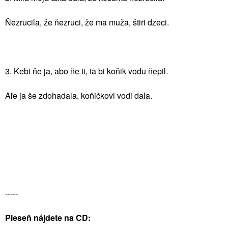
Ňezrucila, že ňezruci, že ma muža, štiri dzeci.
3. Kebi ňe ja, abo ňe ti, ta bi koňik vodu ňepil.
Aľe ja še zdohadala, koňičkovi vodi dala.
-----
Pieseň nájdete na CD: