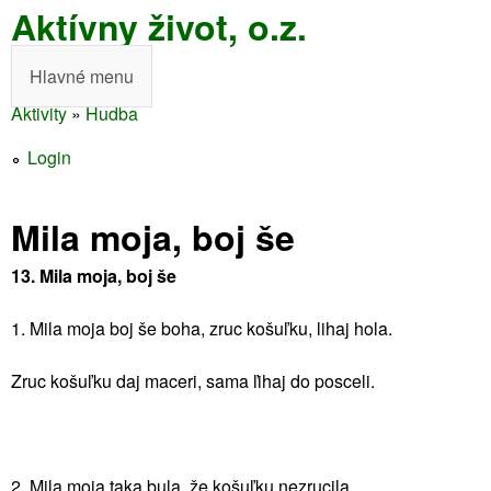
Aktívny život, o.z.
Skočiť
na
Hlavné menu
H
hlavný
Aktivity
»
Hudba
l
obsah
Nachádzate
a
Login
sa
v
tu
Mila moja, boj še
n
é
13. Mila moja, boj še
m
1. Mila moja boj še boha, zruc košuľku, lihaj hola.
e
Zruc košuľku daj maceri, sama ľihaj do posceli.
n
u
2. Mila moja taka bula, že košuľku nezrucila.