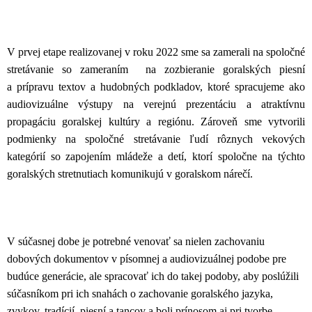
V prvej etape realizovanej v roku 2022 sme sa zamerali na spoločné
stretávanie so zameraním na zozbieranie goralských piesní
a prípravu textov a hudobných podkladov, ktoré spracujeme ako
audiovizuálne výstupy na verejnú prezentáciu a atraktívnu
propagáciu goralskej kultúry a regiónu. Zároveň sme vytvorili
podmienky na spoločné stretávanie ľudí rôznych vekových
kategórií so zapojením mládeže a detí, ktorí spoločne na týchto
goralských stretnutiach komunikujú v goralskom nárečí.
V súčasnej dobe je potrebné venovať sa nielen zachovaniu
dobových dokumentov v písomnej a audiovizuálnej podobe pre
budúce generácie, ale spracovať ich do takej podoby, aby poslúžili
súčasníkom pri ich snahách o zachovanie goralského jazyka,
zvykov, tradícií, piesní a tancov a boli prínosom aj pri tvorbe