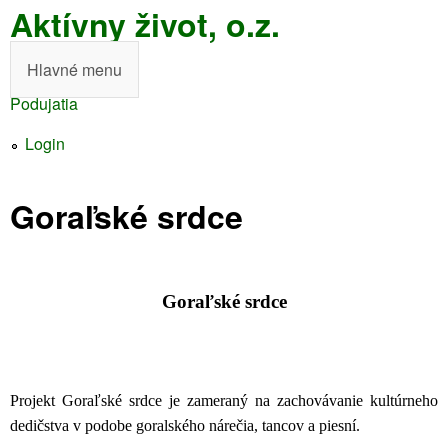
Aktívny život, o.z.
Skočiť
na
Hlavné menu
H
hlavný
Podujatia
l
obsah
Nachádzate
a
Login
sa
v
tu
Goraľské srdce
n
é
m
Goraľské srdce
e
n
u
Projekt Goraľské srdce je zameraný na zachovávanie kultúrneho
dedičstva v podobe goralského nárečia, tancov a piesní.