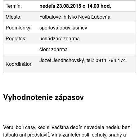
Termín:
nedeľa 23.08.2015 o 14,00 hod.
Miesto:
Futbalové ihrisko Nová Ľubovňa
Podmienky:
športová obuv, úsmev
Poplatok:
uchádzač: zdarma
člen: zdarma
Jozef Jendrichovský, tel.: 0911 794 174
Koordinátor:
Vyhodnotenie zápasov
Veru, boli časy, keď si väčšina dedín nevedela nedeľu bez
futbalu ani predstaviť. Vlna zanietenosti, ochoty, snahy a