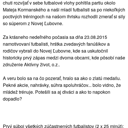
chuti rozvíjať v sebe futbalové vlohy pohltila partiu okolo
Mateja Kormanského a naši mladí futbalisti sa po niekoľkých
poctivých tréningoch na našom ihrisku rozhodli zmerať si sily
so súperom z Novej Ľubovne.
Za krásneho nedeľného počasia sa dňa 23.08.2015
namotivovaní futbalisti, hrśtka zvedavých fanúšikov a
rodičov vybrali do Novej Ľubovne, kde sa uskutočnil
historicky prvý zápas medzi dvoma obcami, kde pôsobí naše
združenie Aktívny život, o.z..
A veru bolo sa na čo pozerať, hralo sa ako o zlatú medailu.
Pekné akcie, nahrávky, súhra spoluhráčov... bolo vidno, že
mládež trénuje. Potešili sa aj diváci a ako to napokon
dopadlo?
Prvý súboj všetkých zúčastnených futbalistov (2 x 25 minút):