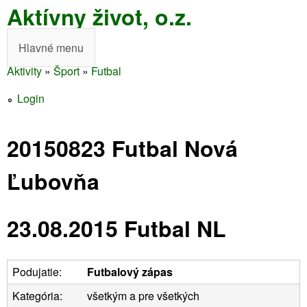
Aktívny život, o.z.
Skočiť
na
Hlavné menu
H
hlavný
Aktivity
»
Šport
»
Futbal
l
obsah
Nachádzate
a
Login
sa
v
tu
20150823 Futbal Nová
n
é
Ľubovňa
m
23.08.2015 Futbal NL
e
n
u
Podujatie:
Futbalový zápas
Kategória:
všetkým a pre všetkých