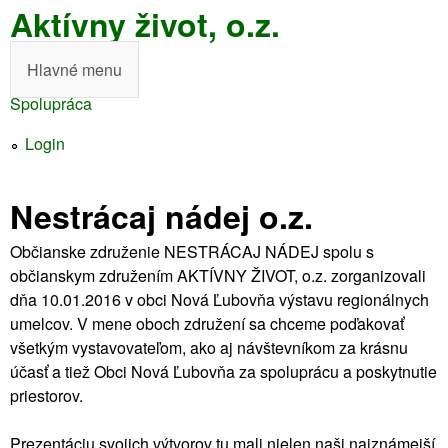
Aktívny život, o.z.
Skočiť
na
Hlavné menu
H
hlavný
Spolupráca
l
obsah
Nachádzate
a
Login
sa
v
tu
Nestrácaj nádej o.z.
n
é
Občianske združenie NESTRÁCAJ NÁDEJ spolu s
občianskym združením AKTÍVNY ŽIVOT, o.z. zorganizovali
m
dňa 10.01.2016 v obci Nová Ľubovňa výstavu regionálnych
e
umelcov. V mene oboch združení sa chceme poďakovať
všetkým vystavovateľom, ako aj návštevníkom za krásnu
n
účasť a tiež Obci Nová Ľubovňa za spoluprácu a poskytnutie
u
priestorov.
Prezentáciu svojich výtvorov tu mali nielen naši najznámejší