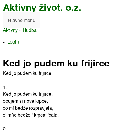
Aktívny život, o.z.
Skočiť
na
Hlavné menu
H
hlavný
Aktivity
»
Hudba
l
obsah
Nachádzate
a
Login
sa
v
tu
Ked jo pudem ku frijirce
n
é
Ked jo pudem ku frijirce
m
1.
e
Ked jo pudem ku frijirce,
obujem si nove krpce,
n
co mi bedže rozpravjala,
u
ci mňe bedže f krpcaf fčala.
2.