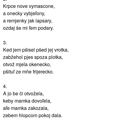
Krpce nove vymascone,
a onecky vybjeľony,
a remjenky jak lapsary,
ozdaj še mi ľem podary.
3.
Ked jem pšisel pšed jej vrotka,
zabžehol pjes spoza plotka,
otvož mjela okenecko,
pšituľ ze mňe frijerecko.
4.
A jo be či otvožela,
keby mamka dovoľela,
aľe mamka zakozala,
zebem hlopcom pokoj dala.