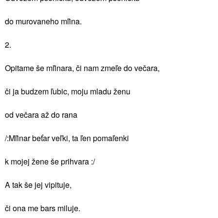
do murovaneho mľina.
2.
Opitame še mľinara, či nam zmeľe do večara,
či ja budzem ľubic, moju mladu ženu
od večara až do rana
/:Mľinar beťar veľki, ta ľen pomaľenki
k mojej žene še prihvara :/
A tak še jej vipituje,
či ona me bars miluje.