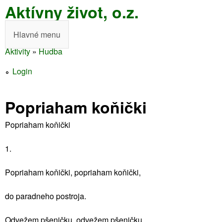
Aktívny život, o.z.
Skočiť
na
Hlavné menu
H
hlavný
Aktivity
»
Hudba
l
obsah
Nachádzate
a
Login
sa
v
tu
Popriaham koňički
n
é
Popriaham koňički
m
1.
e
Popriaham koňički, popriaham koňički,
n
u
do paradneho postroja.
Odvežem pšeničku, odvežem pšeničku