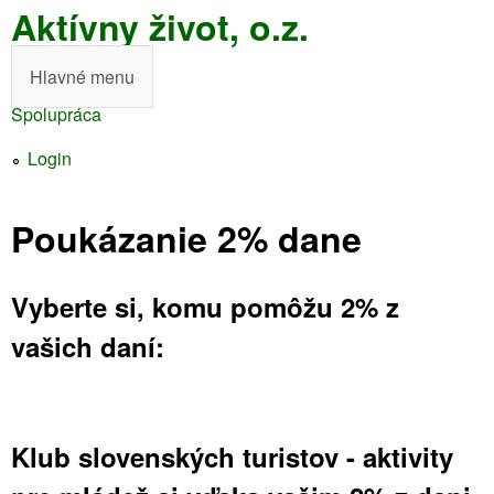
Aktívny život, o.z.
Skočiť
na
Hlavné menu
H
hlavný
Spolupráca
l
obsah
Nachádzate
a
Login
sa
v
tu
Poukázanie 2% dane
n
é
Vyberte si, komu pomôžu 2% z
m
vašich daní:
e
n
u
Klub slovenských turistov - aktivity