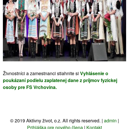
Živnostníci a zamestnanci stiahnite si
Vyhlásenie o
poukázaní podielu zaplatenej dane z príjmov fyzickej
osoby pre FS Vrchovina.
©
2019
Aktívny život, o.z. All rights reserved. |
admin
|
Prihláška pre nového člena
|
Kontakt