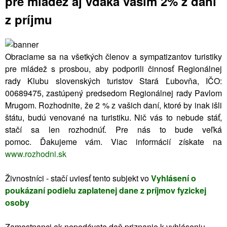
pre mládež aj vďaka vašim 2% z dani
z príjmu
Obraciame sa na všetkých členov a sympatizantov turistiky
pre mládež s prosbou, aby podporili činnosť Regionálnej
rady Klubu slovenských turistov Stará Ľubovňa, IČO:
00689475, zastúpený predsedom Regionálnej rady Pavlom
Mrugom. Rozhodnite, že 2 % z vašich daní, ktoré by inak išli
štátu, budú venované na turistiku. Nič vás to nebude stáť,
stačí sa len rozhodnúť. Pre nás to bude veľká
pomoc. Ďakujeme vám. Viac informácií získate na
www.rozhodni.sk
Živnostníci - stačí uviesť tento subjekt vo
Vyhlásení o
poukázaní podielu zaplatenej dane z príjmov fyzickej
osoby
Zamestnanci ak nepodávate daň.priznanie k vyhláseniu