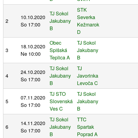
STK
TJ Sokol
10.10.2020
Severka
2
Jakubany
So 17:00
Kežmarok
B
D
Obec
TJ Sokol
18.10.2020
3
Spišská
Jakubany
Ne 10:00
Teplica A
B
TJ Sokol
TJ
24.10.2020
4
Jakubany
Javorinka
So 17:00
B
Levoča C
TJ STO
TJ Sokol
07.11.2020
5
Slovenská
Jakubany
So 17:00
Ves C
B
TJ Sokol
TTC
14.11.2020
6
Jakubany
Spartak
So 17:00
B
Poprad A