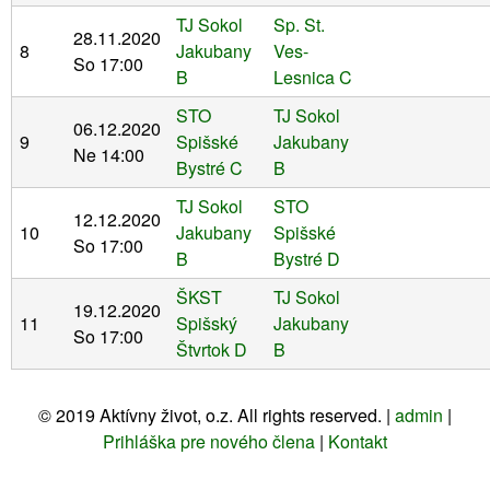
TJ Sokol
Sp. St.
28.11.2020
8
Jakubany
Ves-
So 17:00
B
Lesnica C
STO
TJ Sokol
06.12.2020
9
Spišské
Jakubany
Ne 14:00
Bystré C
B
TJ Sokol
STO
12.12.2020
10
Jakubany
Spišské
So 17:00
B
Bystré D
ŠKST
TJ Sokol
19.12.2020
11
Spišský
Jakubany
So 17:00
Štvrtok D
B
©
2019
Aktívny život, o.z. All rights reserved. |
admin
|
Prihláška pre nového člena
|
Kontakt