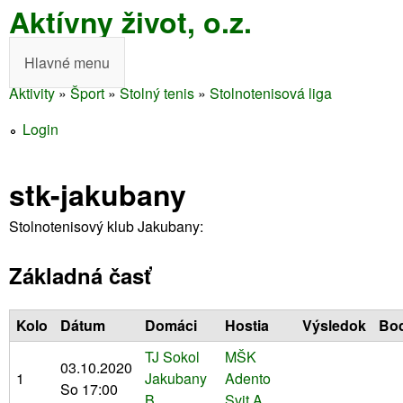
Aktívny život, o.z.
Skočiť
na
Hlavné menu
H
hlavný
Aktivity
»
Šport
»
Stolný tenis
»
Stolnotenisová liga
l
obsah
Nachádzate
a
Login
sa
v
tu
stk-jakubany
n
é
Stolnotenisový klub Jakubany:
m
Základná časť
e
n
Kolo
Dátum
Domáci
Hostia
Výsledok
Bo
u
TJ Sokol
MŠK
03.10.2020
1
Jakubany
Adento
So 17:00
B
Svit A