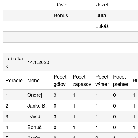
Dávid
Jozef
Bohuš
Juraj
Lukáš
Tabuľka
14.1.2020
k
Počet
Počet
Počet
Počet
Poradie
Meno
Bi
gólov
zápasov
výhier
prehier
1
Ondrej
3
1
1
0
1
2
Janko B.
0
1
1
0
1
3
Dávid
3
1
1
0
1
4
Bohuš
0
1
1
0
1
5
Braňo
0
1
0
1
-1