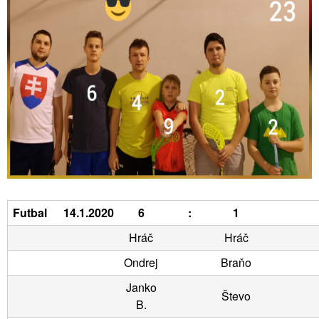
Futbal
14.1.2020
6
:
1
Hráč
Hráč
Ondrej
Braňo
Janko
Števo
B.