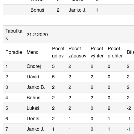
Bohuš
2
Janko J.
1
Tabuľka
21.2.2020
k
Počet
Počet
Počet
Počet
Poradie
Meno
Bil
gólov
zápasov
výhier
prehier
1
Ondrej
5
2
2
0
2
2
Dávid
5
2
2
0
2
3
Janko B.
2
2
2
0
2
4
Bohuš
2
2
2
0
2
5
Lukáš
2
2
0
2
-2
6
Denis
2
1
0
1
-1
7
Janko J.
1
1
0
1
-1