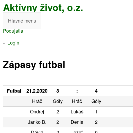
Aktívny život, o.z.
Skočiť
na
Hlavné menu
H
hlavný
Podujatia
l
obsah
Nachádzate
a
Login
sa
v
tu
Zápasy futbal
n
é
m
Futbal
21.2.2020
8
:
4
e
Hráč
Góly
Hráč
Góly
n
Ondrej
2
Lukáš
1
u
Janko B.
2
Denis
2
Dávid
2
Jozef
0